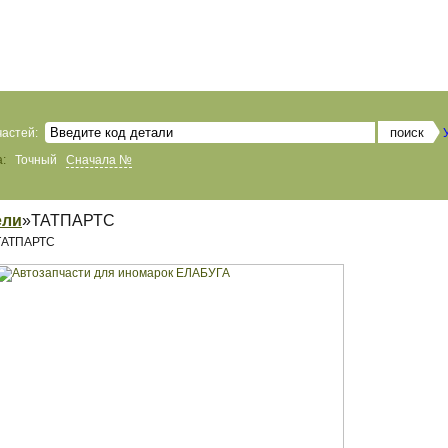
частей:
:
Точный
Сначала №
ели
»ТАТПАРТС
ТАТПАРТС