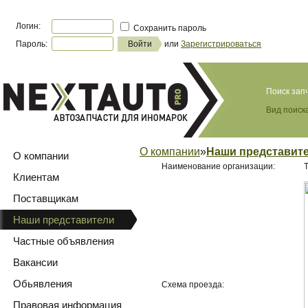
Логин:
Сохранить пароль
Пароль:
или
Зарегистрироваться
Поиск зап
Вид поиска
О компании
»
Наши представит
О компании
Наименование организации:
Клиентам
Поставщикам
Наши представители
Частные объявления
Вакансии
Обьявления
Схема проезда:
Правовая информация