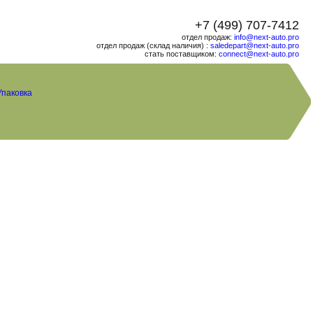
+7 (499) 707-7412
отдел продаж:
info@next-auto.pro
отдел продаж (склад наличия) :
saledepart@next-auto.pro
стать поставщиком:
connect@next-auto.pro
Упаковка