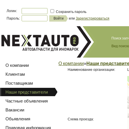
Логин:
Сохранить пароль
Пароль:
или
Зарегистрироваться
Поиск зап
Вид поиска
О компании
»
Наши представит
О компании
Наименование организации:
Клиентам
Поставщикам
Наши представители
Частные объявления
Вакансии
Обьявления
Схема проезда:
Правовая информация