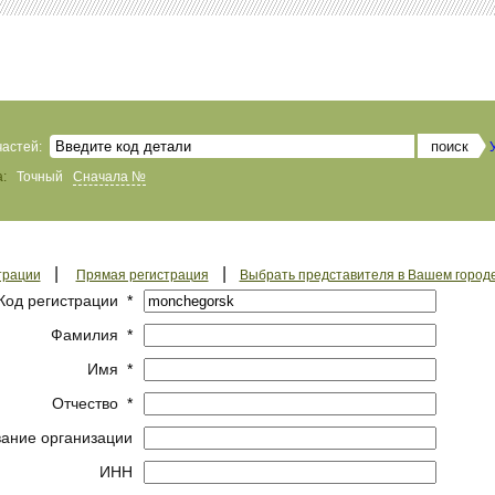
частей:
:
Точный
Сначала №
|
|
трации
Прямая регистрация
Выбрать представителя в Вашем город
Код регистрации
*
Фамилия
*
Имя
*
Отчество
*
ание организации
ИНН