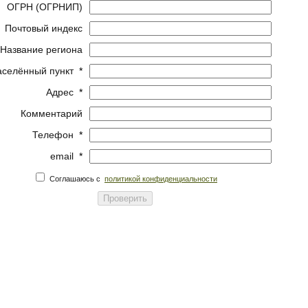
ОГРН (ОГРНИП)
Почтовый индекс
Название региона
аселённый пункт
*
Адрес
*
Комментарий
Телефон
*
email
*
Соглашаюсь с
политикой конфиденциальности