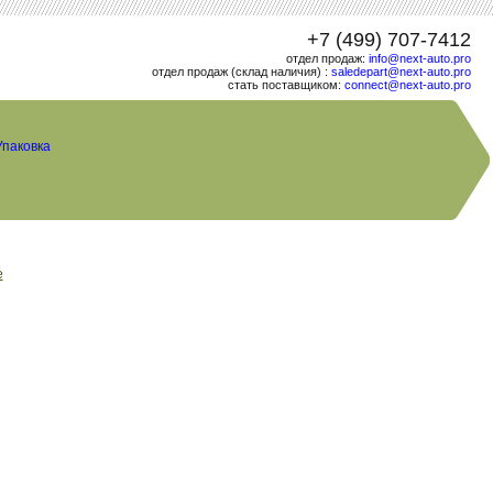
+7 (499) 707-7412
отдел продаж:
info@next-auto.pro
отдел продаж (склад наличия) :
saledepart@next-auto.pro
стать поставщиком:
connect@next-auto.pro
Упаковка
е