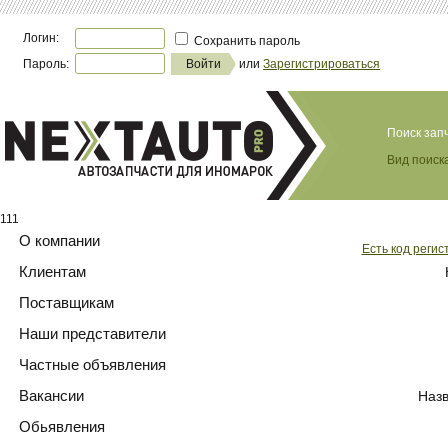
Логин:
Сохранить пароль
Пароль:
или
Зарегистрироваться
Поиск зап
Вид поиска
111
О компании
Есть код регис
Клиентам
Поставщикам
Наши представители
Частные объявления
Вакансии
Назв
Обьявления